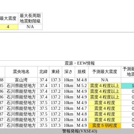
最大長周期
最大震度
地震動階級
４
N/A
震源・EEW情報
予測
震央地名
北緯
東経
深さ
規模
予測最大震度
地
38
富山湾
37.4
137.3
10km
M 4.8
N/A
35
石川県能登地方
37.4
137.1
10km
M 5.2
震度４程度以上
36
石川県能登地方
37.4
137.2
10km
M 4.9
震度４程度以上
36
石川県能登地方
37.4
137.2
10km
M 4.9
震度４程度以上
37
石川県能登地方
37.5
137.2
10km
M 4.9
震度４程度
37
石川県能登地方
37.5
137.2
10km
M 4.7
震度４程度
37
石川県能登地方
37.5
137.2
10km
M 4.8
震度４程度
37
石川県能登地方
37.5
137.2
10km
M 4.8
震度４程度
37
石川県能登地方
37.5
137.3
10km
M 4.9
震度５弱程度
警報発報(VXSE43)