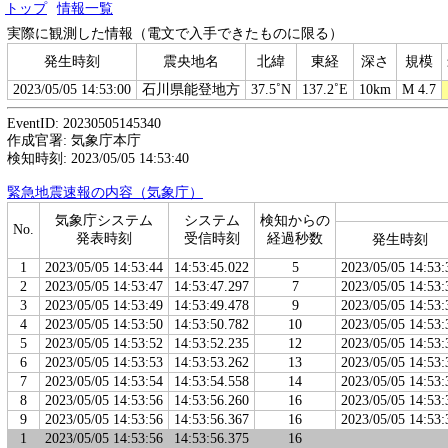
トップ
情報一覧
実際に観測した情報（電文で入手できたものに限る）
発生時刻
震央地名
北緯
東経
深さ
規模
2023/05/05 14:53:00
石川県能登地方
37.5˚N
137.2˚E
10km
M 4.7
EventID: 20230505145340
作成官署: 気象庁本庁
検知時刻: 2023/05/05 14:53:40
緊急地震速報の内容（気象庁）
気象庁システム
システム
検知からの
No.
発表時刻
受信時刻
経過秒数
発生時刻
1
2023/05/05 14:53:44
14:53:45.022
5
2023/05/05 14:53:
2
2023/05/05 14:53:47
14:53:47.297
7
2023/05/05 14:53:
3
2023/05/05 14:53:49
14:53:49.478
9
2023/05/05 14:53:
4
2023/05/05 14:53:50
14:53:50.782
10
2023/05/05 14:53:
5
2023/05/05 14:53:52
14:53:52.235
12
2023/05/05 14:53:
6
2023/05/05 14:53:53
14:53:53.262
13
2023/05/05 14:53:
7
2023/05/05 14:53:54
14:53:54.558
14
2023/05/05 14:53:
8
2023/05/05 14:53:56
14:53:56.260
16
2023/05/05 14:53:
9
2023/05/05 14:53:56
14:53:56.367
16
2023/05/05 14:53:
1
2023/05/05 14:53:56
14:53:56.375
16