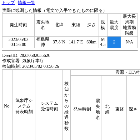
トップ
情報一覧
実際に観測した情報（電文で入手できたものに限る）
最大長
震央地
規
最大
周期
発生時刻
北緯
東経
深さ
名
模
震度
地震動
階級
福島県
2023/05/02
M
37.8˚N
141.7˚E
60km
２
N/A
03:56:00
4.3
沖
EventID: 20230502035626
作成官署: 気象庁本庁
検知時刻: 2023/05/02 03:56:26
震源・EEW
検
知
か
気象庁シ
ら
震
システム
No.
ステム
の
央
北
受信時刻
発生時刻
東経
深さ
発表時刻
経
地
緯
過
名
秒
数