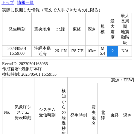
トップ
情報一覧
実際に観測した情報（電文で入手できたものに限る）
最大
最
長周
規
大
期
発生時刻
震央地名
北緯
東経
深さ
模
震
地震
度
動階
級
沖縄本島
2023/05/01
M
26.1˚N
128.7˚E
10km
２
N/A
16:59:00
5.4
近海
EventID: 20230501165955
作成官署: 気象庁本庁
検知時刻: 2023/05/01 16:59:55
震源・EEW
検
知
か
気象庁シ
ら
震
システム
No.
ステム
の
央
北
受信時刻
発生時刻
東経
深さ
発表時刻
経
地
緯
過
名
秒
数