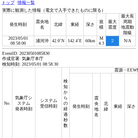
トップ
情報一覧
実際に観測した情報（電文で入手できたものに限る）
最大長
震央地
規
最大
周期
発生時刻
北緯
東経
深さ
名
模
震度
地震動
階級
2023/05/01
M
浦河沖
42.0˚N
142.4˚E
60km
２
N/A
08:58:00
4.3
EventID: 20230501085830
作成官署: 気象庁本庁
検知時刻: 2023/05/01 08:58:30
震源・EEW
検
知
か
気象庁シ
ら
震
システム
No.
ステム
の
央
北
受信時刻
発生時刻
東経
深さ
発表時刻
経
地
緯
過
名
秒
数