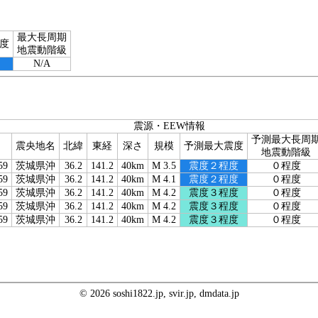
最大長周期
度
地震動階級
N/A
震源・EEW情報
予測最大長周
震央地名
北緯
東経
深さ
規模
予測最大震度
地震動階級
59
茨城県沖
36.2
141.2
40km
M 3.5
震度２程度
０程度
59
茨城県沖
36.2
141.2
40km
M 4.1
震度２程度
０程度
59
茨城県沖
36.2
141.2
40km
M 4.2
震度３程度
０程度
59
茨城県沖
36.2
141.2
40km
M 4.2
震度３程度
０程度
59
茨城県沖
36.2
141.2
40km
M 4.2
震度３程度
０程度
© 2026 soshi1822.jp, svir.jp, dmdata.jp