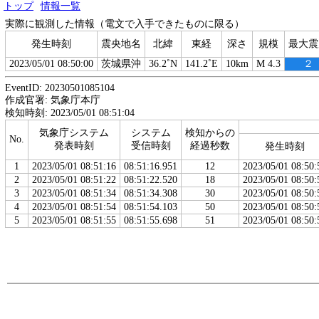
トップ
情報一覧
実際に観測した情報（電文で入手できたものに限る）
発生時刻
震央地名
北緯
東経
深さ
規模
最大震
2023/05/01 08:50:00
茨城県沖
36.2˚N
141.2˚E
10km
M 4.3
２
EventID: 20230501085104
作成官署: 気象庁本庁
検知時刻: 2023/05/01 08:51:04
気象庁システム
システム
検知からの
No.
発表時刻
受信時刻
経過秒数
発生時刻
1
2023/05/01 08:51:16
08:51:16.951
12
2023/05/01 08:50:
2
2023/05/01 08:51:22
08:51:22.520
18
2023/05/01 08:50:
3
2023/05/01 08:51:34
08:51:34.308
30
2023/05/01 08:50:
4
2023/05/01 08:51:54
08:51:54.103
50
2023/05/01 08:50:
5
2023/05/01 08:51:55
08:51:55.698
51
2023/05/01 08:50: