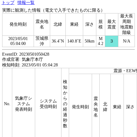
トップ
情報一覧
実際に観測した情報（電文で入手できたものに限る）
最大長
震央地
規
最大
周期
発生時刻
北緯
東経
深さ
名
模
震度
地震動
階級
茨城県
2023/05/01
M
36.4˚N
140.8˚E
50km
３
N/A
05:04:00
4.2
沖
EventID: 20230501050428
作成官署: 気象庁本庁
検知時刻: 2023/05/01 05:04:28
震源・EEW
検
知
か
気象庁シ
ら
震
システム
No.
ステム
の
央
北
受信時刻
発生時刻
東経
深さ
発表時刻
経
地
緯
過
名
秒
数