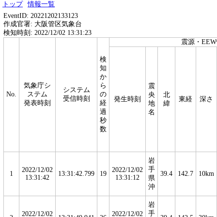
トップ
情報一覧
EventID: 20221202133123
作成官署: 大阪管区気象台
検知時刻: 2022/12/02 13:31:23
震源・EE
検
知
か
気象庁シ
ら
震
システム
No.
ステム
の
央
北
受信時刻
発生時刻
東経
深さ
発表時刻
経
地
緯
過
名
秒
数
岩
手
2022/12/02
2022/12/02
1
13:31:42.799
19
39.4
142.7
10km
13:31:42
13:31:12
県
沖
岩
手
2022/12/02
2022/12/02