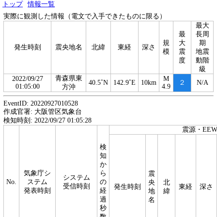
トップ
情報一覧
実際に観測した情報（電文で入手できたものに限る）
最大
最
長周
規
大
期
発生時刻
震央地名
北緯
東経
深さ
模
震
地震
度
動階
級
青森県東
2022/09/27
M
40.5˚N
142.9˚E
10km
２
N/A
01:05:00
4.9
方沖
EventID: 20220927010528
作成官署: 大阪管区気象台
検知時刻: 2022/09/27 01:05:28
震源・EE
検
知
か
気象庁シ
ら
震
システム
No.
ステム
の
央
北
受信時刻
発生時刻
東経
深さ
発表時刻
経
地
緯
過
名
秒
数