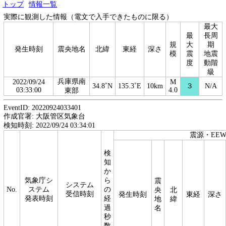
トップ
情報一覧
実際に観測した情報（電文で入手できたものに限る）
最大
最
長周
規
大
期
発生時刻
震央地名
北緯
東経
深さ
模
震
地震
度
動階
級
兵庫県南
2022/09/24
M
34.8˚N
135.3˚E
10km
３
N/A
03:33:00
4.0
東部
EventID: 20220924033401
作成官署: 大阪管区気象台
検知時刻: 2022/09/24 03:34:01
震源・EE
検
知
か
気象庁シ
ら
震
システム
No.
ステム
の
央
北
受信時刻
発生時刻
東経
深さ
発表時刻
経
地
緯
過
名
秒
数