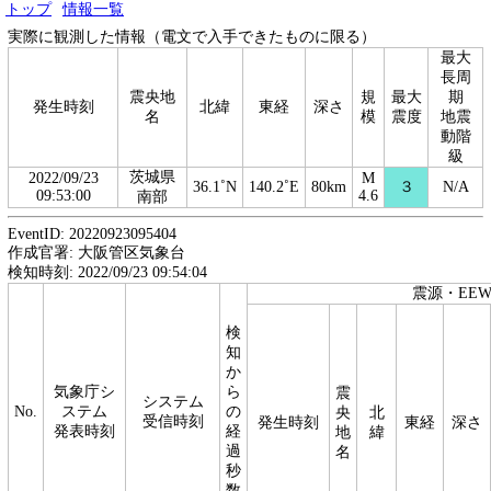
トップ
情報一覧
実際に観測した情報（電文で入手できたものに限る）
最大
長周
震央地
規
最大
期
発生時刻
北緯
東経
深さ
名
模
震度
地震
動階
級
茨城県
2022/09/23
M
36.1˚N
140.2˚E
80km
３
N/A
09:53:00
4.6
南部
EventID: 20220923095404
作成官署: 大阪管区気象台
検知時刻: 2022/09/23 09:54:04
震源・EE
検
知
か
気象庁シ
ら
震
システム
No.
ステム
の
央
北
受信時刻
発生時刻
東経
深さ
発表時刻
経
地
緯
過
名
秒
数