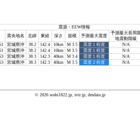
震源・EEW情報
予測最大長周
震央地名
北緯
東経
深さ
規模
予測最大震度
地震動階級
51
宮城県沖
38.2
142.4
10km
M 3.5
震度１程度
N/A
51
宮城県沖
38.2
142.4
10km
M 3.5
震度１程度
N/A
53
宮城県沖
38.3
142.3
40km
M 3.4
震度１程度
N/A
53
宮城県沖
38.3
142.3
40km
M 3.5
震度２程度
N/A
© 2026 soshi1822.jp, svir.jp, dmdata.jp