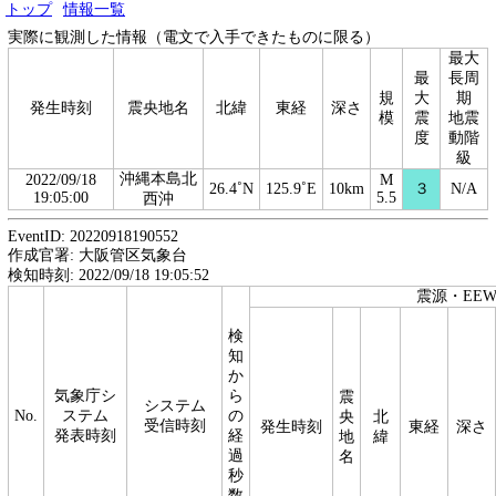
トップ
情報一覧
実際に観測した情報（電文で入手できたものに限る）
最大
最
長周
規
大
期
発生時刻
震央地名
北緯
東経
深さ
模
震
地震
度
動階
級
沖縄本島北
2022/09/18
M
26.4˚N
125.9˚E
10km
３
N/A
19:05:00
5.5
西沖
EventID: 20220918190552
作成官署: 大阪管区気象台
検知時刻: 2022/09/18 19:05:52
震源・EE
検
知
か
気象庁シ
ら
震
システム
No.
ステム
の
央
北
受信時刻
発生時刻
東経
深さ
発表時刻
経
地
緯
過
名
秒
数