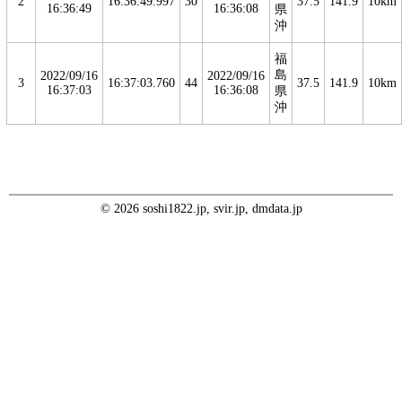
2
16:36:49.997
30
37.5
141.9
10km
16:36:49
16:36:08
県
沖
福
島
2022/09/16
2022/09/16
3
16:37:03.760
44
37.5
141.9
10km
16:37:03
16:36:08
県
沖
© 2026 soshi1822.jp, svir.jp, dmdata.jp