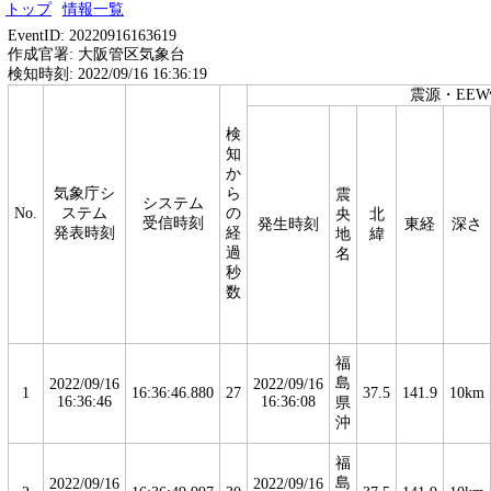
トップ
情報一覧
EventID: 20220916163619
作成官署: 大阪管区気象台
検知時刻: 2022/09/16 16:36:19
震源・EE
検
知
か
気象庁シ
ら
震
システム
No.
ステム
の
央
北
受信時刻
発生時刻
東経
深さ
発表時刻
経
地
緯
過
名
秒
数
福
島
2022/09/16
2022/09/16
1
16:36:46.880
27
37.5
141.9
10km
16:36:46
16:36:08
県
沖
福
島
2022/09/16
2022/09/16