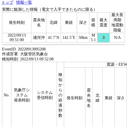
トップ
情報一覧
実際に観測した情報（電文で入手できたものに限る）
最大長
震央地
規
最大
周期
発生時刻
北緯
東経
深さ
名
模
震度
地震動
階級
2022/09/13
M
浦河沖
41.7˚N
142.5˚E
50km
３
N/A
09:51:00
5.1
EventID: 20220913095208
作成官署: 大阪管区気象台
検知時刻: 2022/09/13 09:52:08
震源・EE
検
知
か
気象庁シ
ら
震
システム
No.
ステム
の
央
北
受信時刻
発生時刻
東経
深さ
発表時刻
経
地
緯
過
名
秒
数