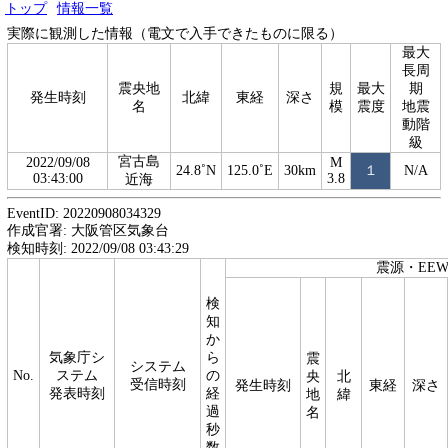
トップ
情報一覧
実際に観測した情報（電文で入手できたものに限る）
最大
長周
震央地
規
最大
期
発生時刻
北緯
東経
深さ
名
模
震度
地震
動階
級
宮古島
2022/09/08
M
24.8˚N
125.0˚E
30km
１
N/A
03:43:00
3.8
近海
EventID: 20220908034329
作成官署: 大阪管区気象台
検知時刻: 2022/09/08 03:43:29
震源・EE
検
知
か
気象庁シ
ら
震
システム
No.
ステム
の
央
北
受信時刻
発生時刻
東経
深さ
発表時刻
経
地
緯
過
名
秒
数