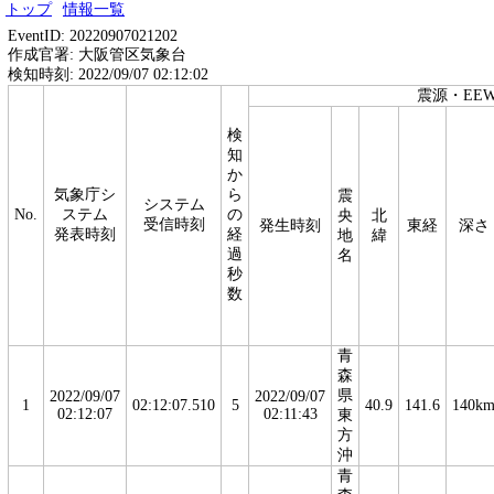
トップ
情報一覧
EventID: 20220907021202
作成官署: 大阪管区気象台
検知時刻: 2022/09/07 02:12:02
震源・EE
検
知
か
気象庁シ
ら
震
システム
No.
ステム
の
央
北
受信時刻
発生時刻
東経
深さ
発表時刻
経
地
緯
過
名
秒
数
青
森
県
2022/09/07
2022/09/07
1
02:12:07.510
5
40.9
141.6
140k
02:12:07
02:11:43
東
方
沖
青