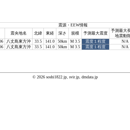
震源・EEW情報
予測最大
震央地名
北緯
東経
深さ
規模
予測最大震度
地震動
06
八丈島東方沖
33.5
141.0
50km
M 3.5
震度１程度
N/A
06
八丈島東方沖
33.5
141.0
50km
M 3.5
震度１程度
N/A
© 2026 soshi1822.jp, svir.jp, dmdata.jp