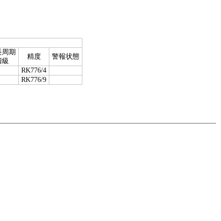
長周期
精度
警報状態
階級
RK776/4
RK776/9