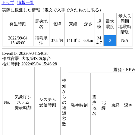
トップ
情報一覧
実際に観測した情報（電文で入手できたものに限る）
最大長
震央地
規
最大
周期
発生時刻
北緯
東経
深さ
名
模
震度
地震動
階級
福島県
2022/09/04
M
37.8˚N
141.8˚E
60km
２
N/A
15:46:00
4.7
沖
EventID: 20220904154628
作成官署: 大阪管区気象台
検知時刻: 2022/09/04 15:46:28
震源・EE
検
知
か
気象庁シ
ら
震
システム
No.
ステム
の
央
北
受信時刻
発生時刻
東経
深さ
発表時刻
経
地
緯
過
名
秒
数