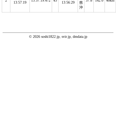
2
13:57:19.472
43
37.8
142.0
40km
13:57:19
13:56:29
県
沖
© 2026 soshi1822.jp, svir.jp, dmdata.jp