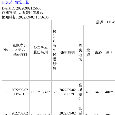
トップ
情報一覧
EventID: 20220902135636
作成官署: 大阪管区気象台
検知時刻: 2022/09/02 13:56:36
震源・EE
検
知
か
気象庁シ
ら
震
システム
No.
ステム
の
央
北
受信時刻
発生時刻
東経
深さ
発表時刻
経
地
緯
過
名
秒
数
宮
城
2022/09/02
2022/09/02
1
13:57:15.422
39
37.8
142.0
40km
13:57:15
13:56:29
県
沖
宮
城
2022/09/02
2022/09/02