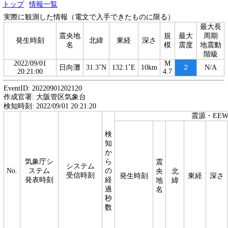
トップ
情報一覧
実際に観測した情報（電文で入手できたものに限る）
最大長
震央地
規
最大
周期
発生時刻
北緯
東経
深さ
名
模
震度
地震動
階級
2022/09/01
M
日向灘
31.3˚N
132.1˚E
10km
２
N/A
20:21:00
4.7
EventID: 20220901202120
作成官署: 大阪管区気象台
検知時刻: 2022/09/01 20:21:20
震源・EE
検
知
か
気象庁シ
ら
震
システム
No.
ステム
の
央
北
受信時刻
発生時刻
東経
深さ
発表時刻
経
地
緯
過
名
秒
数